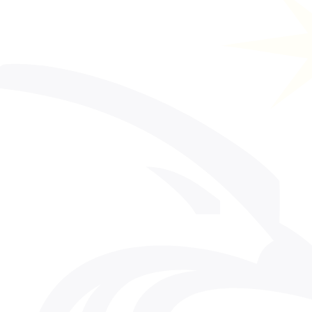
la seguridad en Colombia. 
Presencia consolidada, equipos especializados y 
soluciones probadas.
Solicitar Asesoría