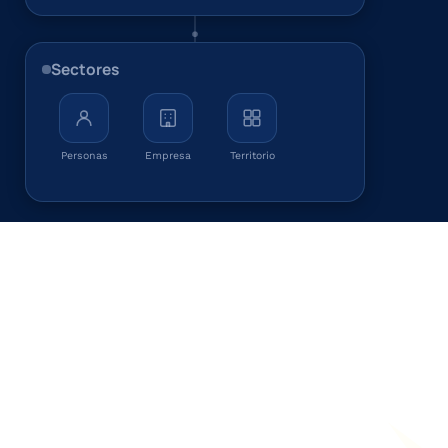
Sectores
Personas
Empresa
Territorio
No es nuestra primera vez
Cinco décadas de 
trayectoria 
institucional
Números que hablan de nuestro compromiso con 